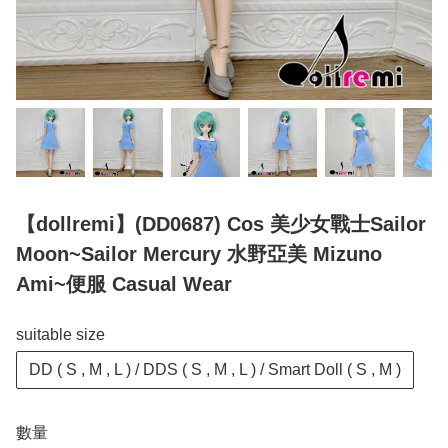
【dollremi】(DD0687) Cos 美少女戰士Sailor
Moon~Sailor Mercury 水野亞美 Mizuno
Ami~便服 Casual Wear
suitable size
DD ( S , M , L ) / DDS ( S , M , L ) / Smart Doll ( S , M )
數量