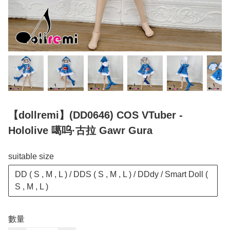
【dollremi】(DD0646) COS VTuber -
Hololive 噶呜·古拉 Gawr Gura
suitable size
DD ( S , M , L ) / DDS ( S , M , L ) / DDdy / Smart Doll (
S , M , L )
數量