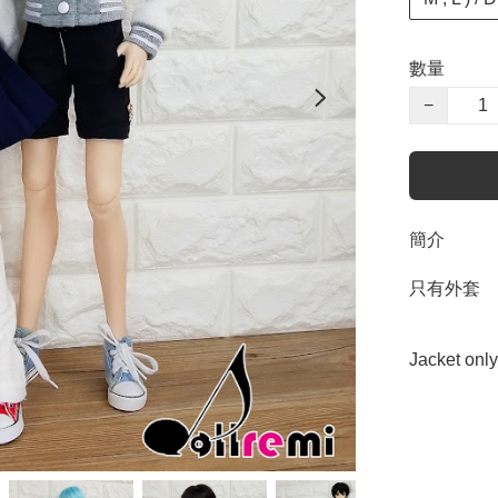
數量
−
簡介
只有外套  
