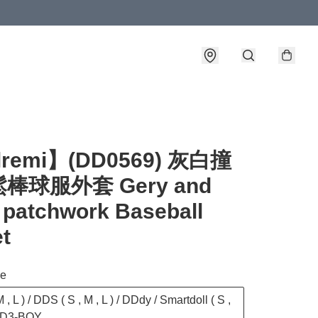
lremi】(DD0569) 灰白撞
棒球服外套 Gery and
 patchwork Baseball
t
ze
 , L ) / DDS ( S , M , L ) / DDdy / Smartdoll ( S ,
 DD3-BOY