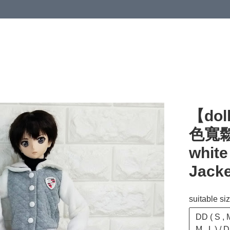
【dol
色寬鬆
white
Jacke
suitable si
DD ( S , M
M , L ) /