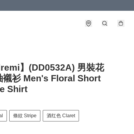
lremi】(DD0532A) 男裝花
衫 Men's Floral Short
e Shirt
al
條紋 Stripe
酒红色 Claret