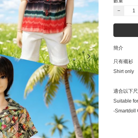
數量
−
簡介
只有襯衫 

Shirt only

適合以下尺寸
Suitable for
-Smartdoll 