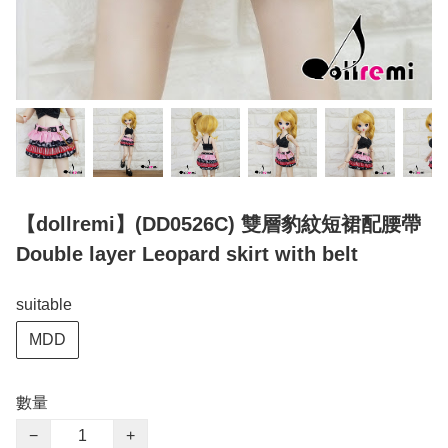
【dollremi】(DD0526C) 雙層豹紋短裙配腰帶
Double layer Leopard skirt with belt
suitable
MDD
數量
−
+