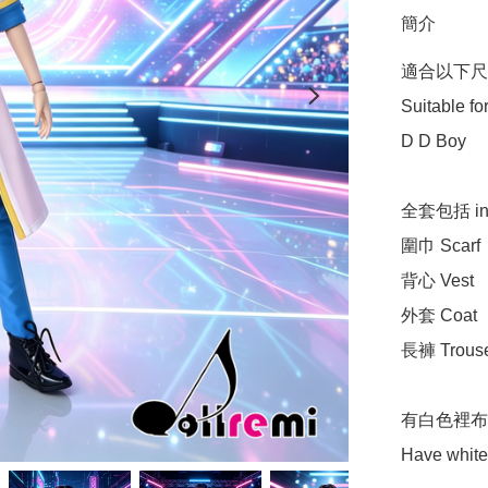
簡介
適合以下尺寸
Suitable for
D D Boy

全套包括 incl
圍巾 Scarf 

背心 Vest

外套 Coat

長褲 Trouser
有白色裡布
Have white 