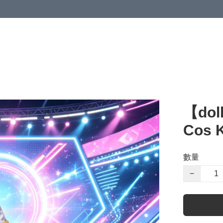
【dol
Cos K
數量
−