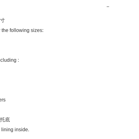
−
 

 the following sizes:

uding :

s 

托底

lining inside.