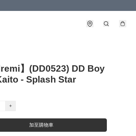
lremi】(DD0523) DD Boy
aito - Splash Star
+
加至購物車