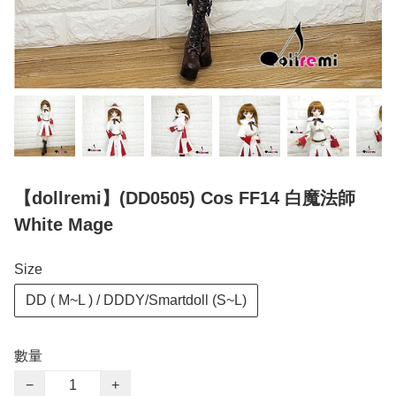
【dollremi】(DD0505) Cos FF14 白魔法師
White Mage
Size
DD ( M~L ) / DDDY/Smartdoll (S~L)
數量
−
+