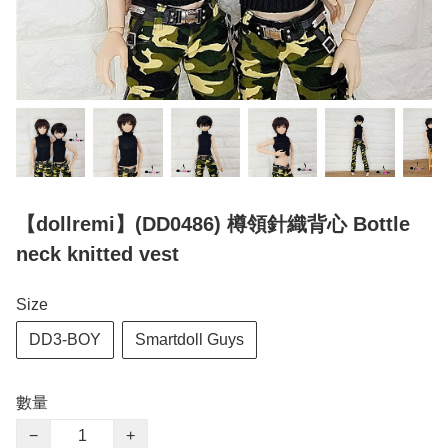
【dollremi】(DD0486) 樽領針織背心 Bottle
neck knitted vest
Size
DD3-BOY
Smartdoll Guys
數量
−
+