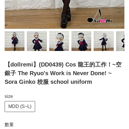
【dollremi】(DD0439) Cos 龍王的工作！~空
銀子 The Ryuo's Work is Never Done! ~
Sora Ginko 校服 school uniform
size
MDD (S~L)
數量