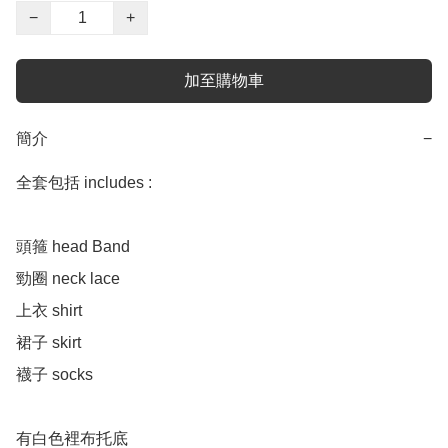
−
+
加至購物車
簡介
−
全套包括 includes :

頭箍 head Band  

勁圈 neck lace

上衣 shirt 

裙子 skirt 

襪子 socks 

有白色裡布托底
