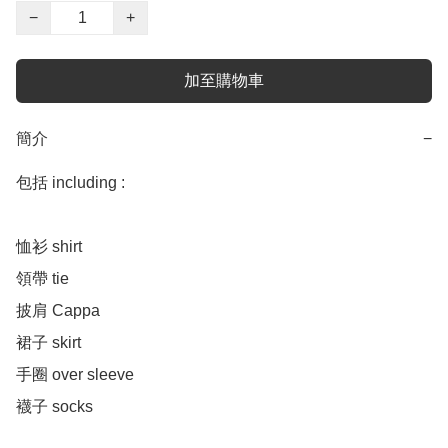
−
+
加至購物車
簡介
−
包括 including :

恤衫 shirt 

領帶 tie

披肩 Cappa

裙子 skirt 

手圈 over sleeve 

襪子 socks 