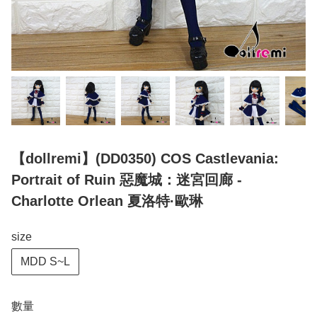
【dollremi】(DD0350) COS Castlevania:
Portrait of Ruin 惡魔城：迷宮回廊 -
Charlotte Orlean 夏洛特·歐琳
size
MDD S~L
數量