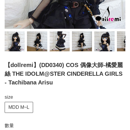
【dollremi】(DD0340) COS 偶像大師-橘愛麗
絲 THE IDOLM@STER CINDERELLA GIRLS
- Tachibana Arisu
size
MDD M~L
數量