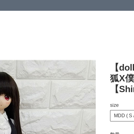
【dol
狐X僕
【Shir
size
MDD ( S /