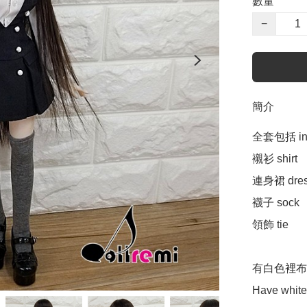
數量
−
簡介
全套包括 incl
襯衫 shirt 

連身裙 dres
襪子 sock

領飾 tie 

有白色裡布