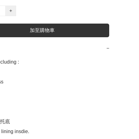
+
加至購物車
−
uding :

s

托底
