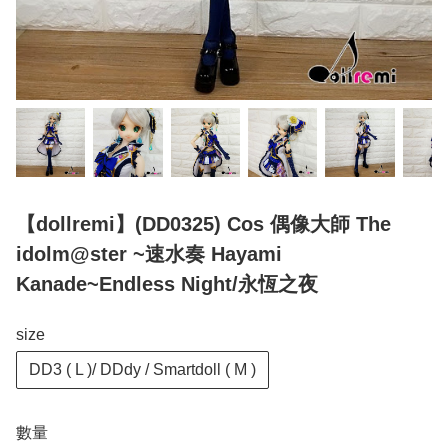
【dollremi】(DD0325) Cos 偶像大師 The
idolm@ster ~速水奏 Hayami
Kanade~Endless Night/永恆之夜
size
DD3 ( L )/ DDdy / Smartdoll ( M )
數量