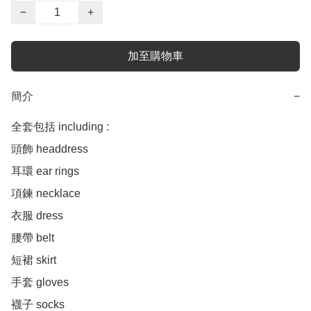
−
+
加至購物車
簡介
−
全套包括 including :

頭飾 headdress 

耳環 ear rings 

項鍊 necklace 

衣服 dress

腰帶 belt 

短裙 skirt 

手套 gloves 

襪子 socks 
