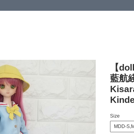
【dol
藍航綫
Kisa
Kinde
Size
MDD-S,M