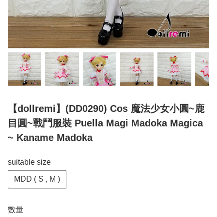
【dollremi】(DD0290) Cos 魔法少女小圓~鹿
目圓~戰鬥服裝 Puella Magi Madoka Magica
~ Kaname Madoka
suitable size
MDD ( S , M )
數量