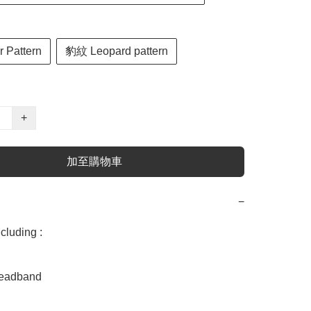
 Pattern
豹紋 Leopard pattern
+
加至購物車
−
uding :

dband 
