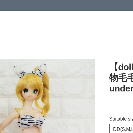
【dol
物毛毛
under
Suitable si
DD(S,M,L