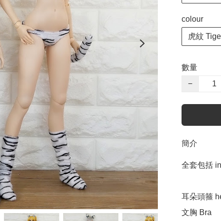
colour
虎紋 Tiger
數量
−
簡介
全套包括 incl
耳朵頭箍 hea
文胸 Bra
