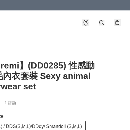
lremi】(DD0285) 性感動
內衣套裝 Sexy animal
wear set
1 評語
ze
) / DDS(S,M,L)/DDdy/ Smartdoll (S,M,L)