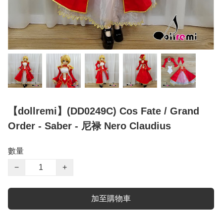
【dollremi】(DD0249C) Cos Fate / Grand
Order - Saber - 尼禄 Nero Claudius
數量
−
+
加至購物車