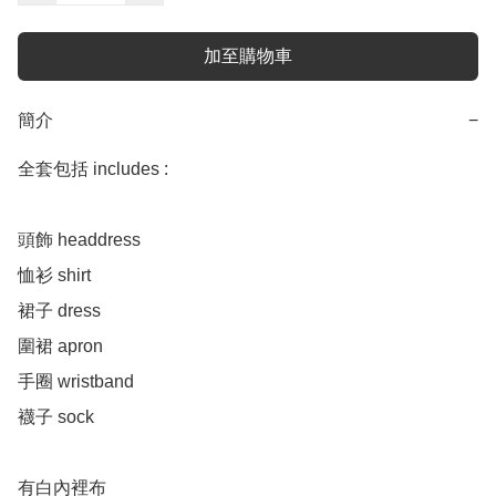
加至購物車
簡介
−
全套包括 includes :

頭飾 headdress 

恤衫 shirt 

裙子 dress 

圍裙 apron 

手圈 wristband

襪子 sock 

有白內裡布
