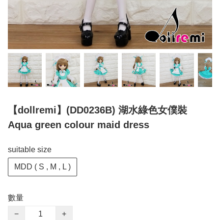
【dollremi】(DD0236B) 湖水綠色女僕裝
Aqua green colour maid dress
suitable size
MDD ( S , M , L )
數量
−
+