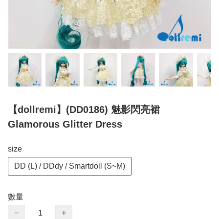
【dollremi】(DD0186) 魅影閃亮裙
Glamorous Glitter Dress
size
DD (L) / DDdy / Smartdoll (S~M)
數量
−
+