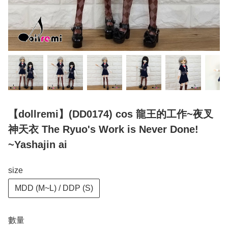
【dollremi】(DD0174) cos 龍王的工作~夜叉
神天衣 The Ryuo's Work is Never Done!
~Yashajin ai
size
MDD (M~L) / DDP (S)
數量