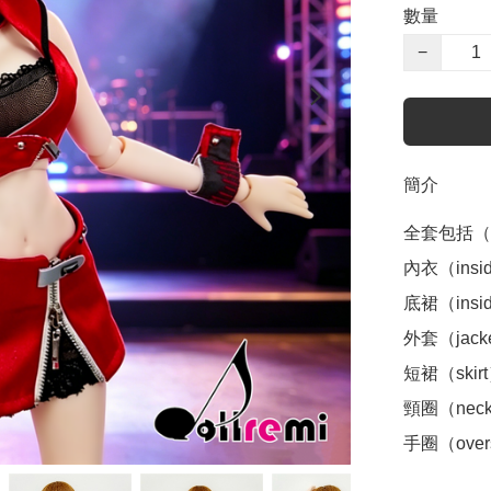
數量
−
簡介
全套包括（inc
內衣（inside
底裙（inside 
外套（jacke
短裙（skirt
頸圈（neckl
手圈（overs