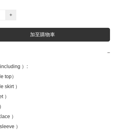
+
加至購物車
−
luding ）:

 top）

skirt ）

t ）

）

ace ）

leeve ）
