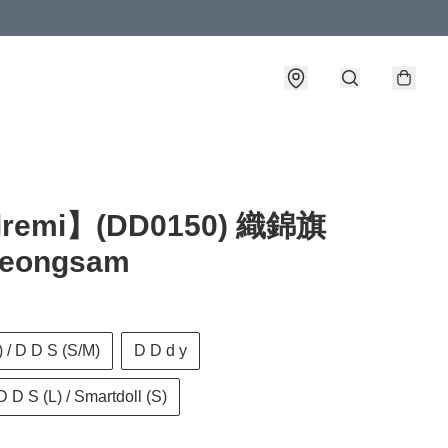
lremi】(DD0150) 織錦旗
eongsam
 / D D S (S/M)
D D d y
D D S (L) / Smartdoll (S)