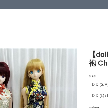
【dol
袍 Ch
size
D D (S/M)
D D (L) / 
colour