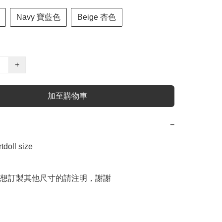
Navy 寶藍色
Beige 杏色
+
加至購物車
−
doll size

想訂製其他尺寸的請注明，謝謝