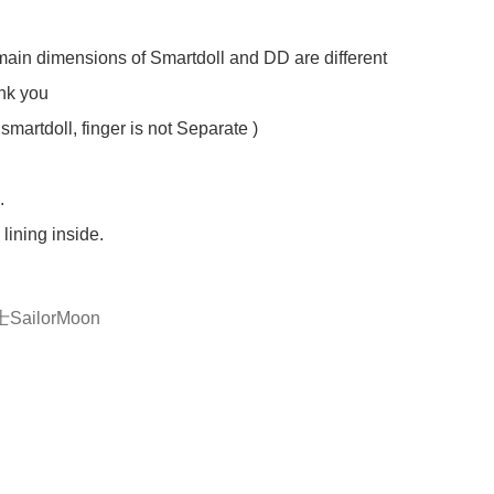
ain dimensions of Smartdoll and DD are different 
nk you

smartdoll, finger is not Separate )



lining inside.

ailorMoon