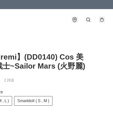
lremi】(DD0140) Cos 美
~Sailor Mars (火野麗)
2 評語
ze
 , L )
Smartdoll ( S , M )