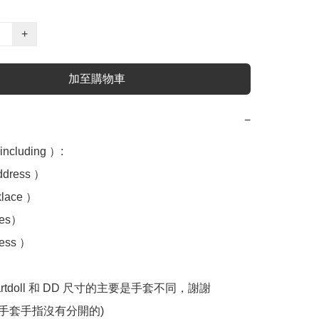
+
加至購物車
−
luding ）:

ress ）

ace ）

es）

ss ）

rtdoll 和 DD 尺寸的主要是手套不同，謝謝
oll 手套手指沒有分開的)
