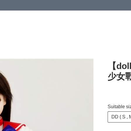
【dol
少女戰士
Suitable si
DD ( S , M