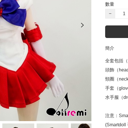
數量
−
簡介
全套包括（inc
頭飾（headd
頸圈（neckl
手套（glov
水手服（dre
注意：Sma
(Smartd