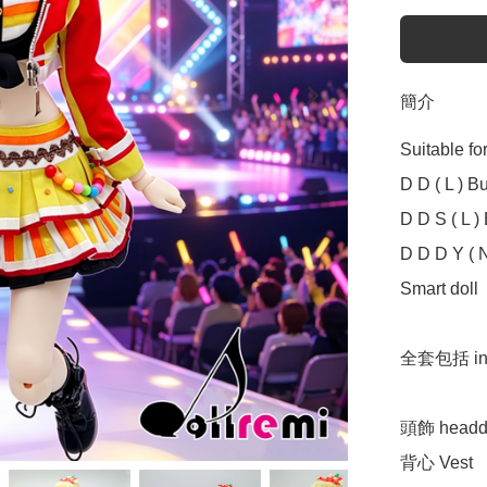
簡介
Suitable f
D D ( L ) Bus
D D S ( L ) 
D D D Y ( N
Smart doll  (
全套包括 incl
頭飾 headdr
背心 Vest
