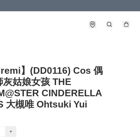
lremi】(DD0116) Cos 偶
灰姑娘女孩 THE
M@STER CINDERELLA
S 大槻唯 Ohtsuki Yui
+