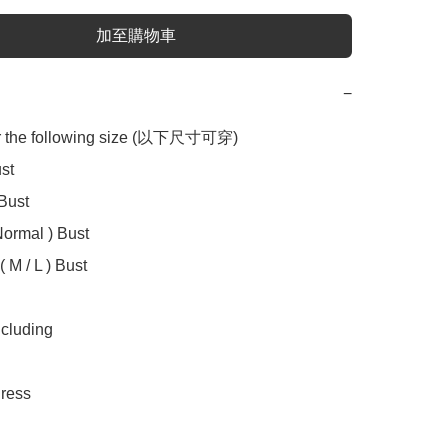
加至購物車
−
or the following size (以下尺寸可穿)

t 

Bust 

ormal ) Bust

 M / L ) Bust 

uding 

ess 
