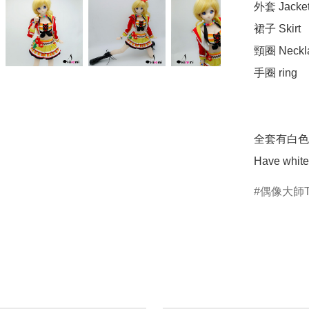
外套 Jacket 
裙子 Skirt 

頸圈 Neckla
手圈 ring

全套有白色
Have white 
偶像大師T