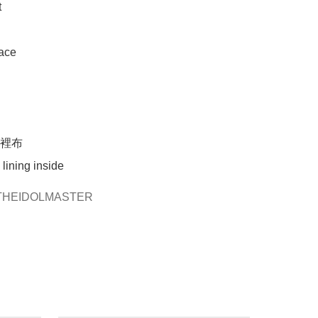


ce 

裡布

lining inside 
HEIDOLMASTER