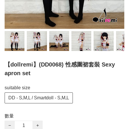
【dollremi】(DD0068) 性感圍裙套裝 Sexy
apron set
suitable size
DD - S,M,L / Smartdoll - S,M,L
數量
−
+