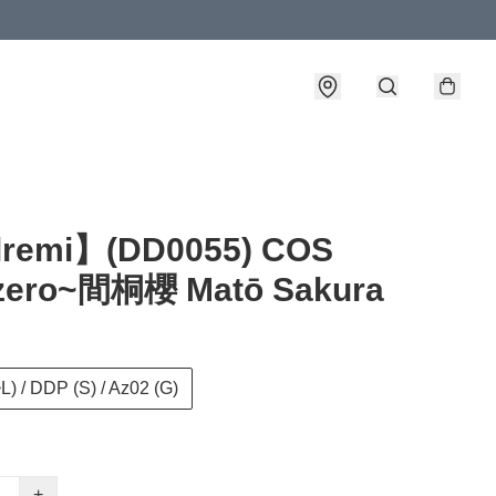
lremi】(DD0055) COS
 zero~間桐櫻 Matō Sakura
) / DDP (S) / Az02 (G)
+