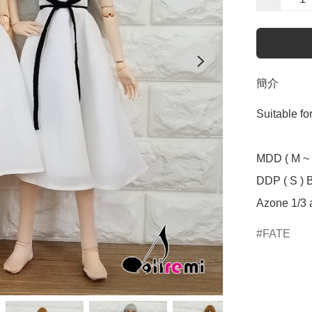
簡介
Suitable f
MDD ( M ~ L
DDP ( S ) B
Azone 1/3 a
FATE