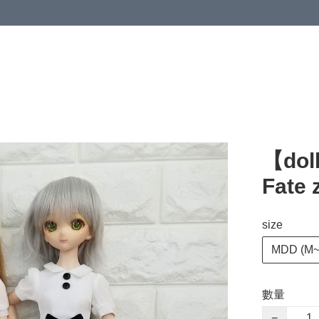
【dol
Fate
size
MDD (M~L
數量
−