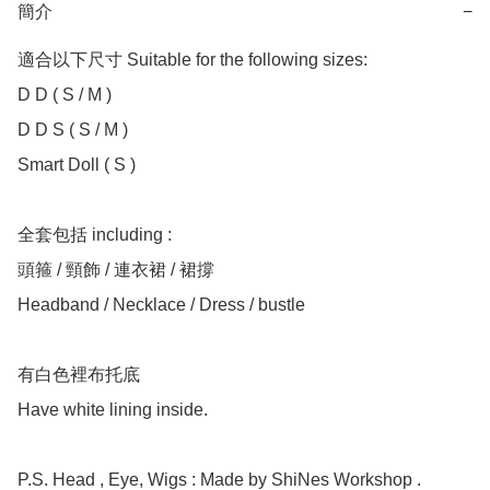
簡介
−
適合以下尺寸 Suitable for the following sizes:

D D ( S / M )

D D S ( S / M )

Smart Doll ( S )

全套包括 including :

頭箍 / 頸飾 / 連衣裙 / 裙撐

Headband / Necklace / Dress / bustle

有白色裡布托底

Have white lining inside.

P.S. Head , Eye, Wigs : Made by ShiNes Workshop .