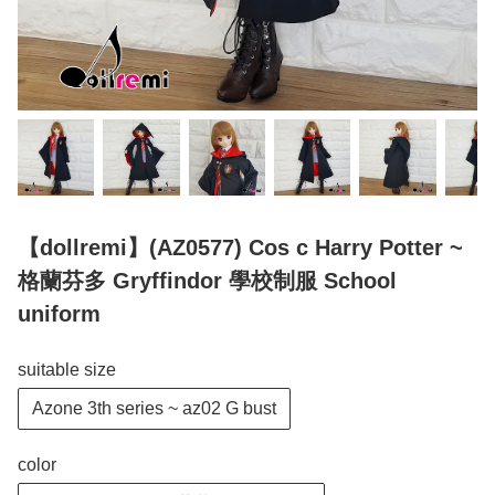
【dollremi】(AZ0577) Cos c Harry Potter ~
格蘭芬多 Gryffindor 學校制服 School
uniform
suitable size
Azone 3th series ~ az02 G bust
color