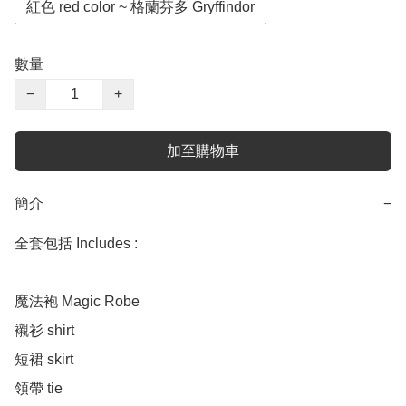
紅色 red color ~ 格蘭芬多 Gryffindor
數量
−
+
加至購物車
簡介
−
全套包括 Includes :

魔法袍 Magic Robe

襯衫 shirt

短裙 skirt

領帶 tie
