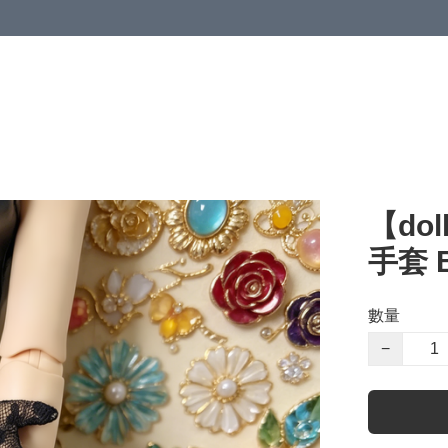
【dol
手套 B
數量
−