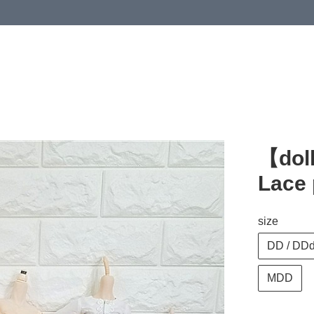
【dol
Lace
size
DD / DDd
MDD