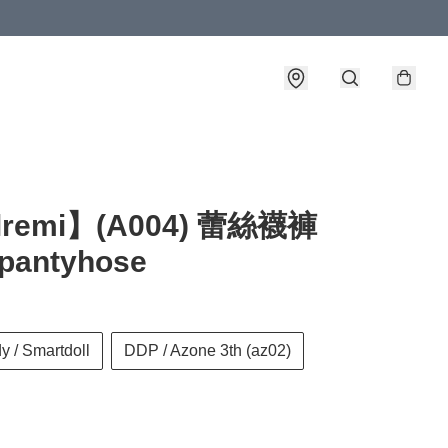
lremi】(A004) 蕾絲襪褲
 pantyhose
y / Smartdoll
DDP / Azone 3th (az02)