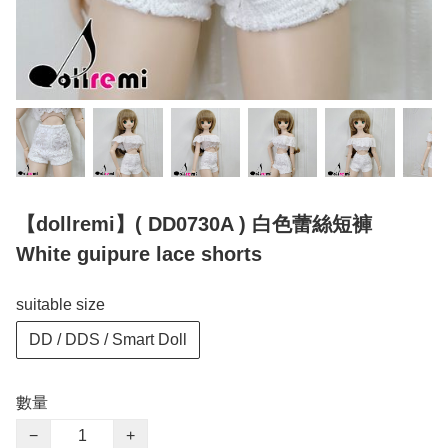
【dollremi】( DD0730A ) 白色蕾絲短褲
White guipure lace shorts
suitable size
DD / DDS / Smart Doll
數量
−
+