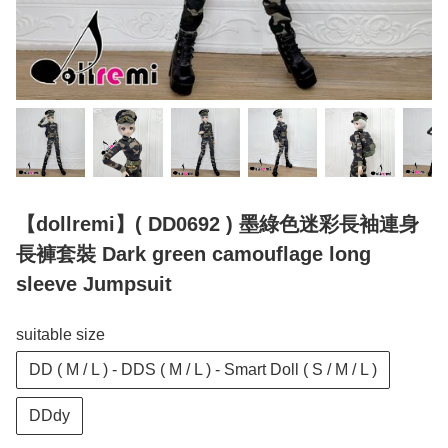
【dollremi】( DD0692 ) 墨綠色迷彩長袖連身
長褲套裝 Dark green camouflage long
sleeve Jumpsuit
suitable size
DD ( M / L ) - DDS ( M / L ) - Smart Doll ( S / M / L )
DDdy