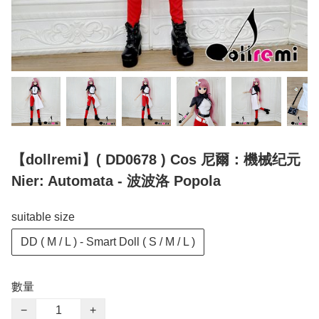
【dollremi】( DD0678 ) Cos 尼爾：機械纪元
Nier: Automata - 波波洛 Popola
suitable size
DD ( M / L ) - Smart Doll ( S / M / L )
數量
−
+