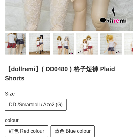
【dollremi】( DD0480 ) 格子短褲 Plaid
Shorts
Size
DD /Smartdoll / Azo2 (G)
colour
紅色 Red colour
藍色 Blue colour