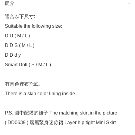
簡介
−
適合以下尺寸:

Suitable the following size:

D D ( M / L )

D D S ( M / L )

D D d y

Smart Doll ( S / M / L )

有肉色裡布托底.

There is a skin color lining inside.

P.S. 圖中配搭的裙子 The matching skirt in the picture :

( DD0639 ) 層層緊身迷你裙 Layer hip tight Mini Skirt
