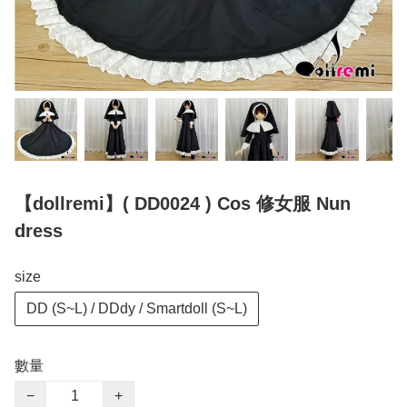
【dollremi】( DD0024 ) Cos 修女服 Nun
dress
size
DD (S~L) / DDdy / Smartdoll (S~L)
數量
−
+