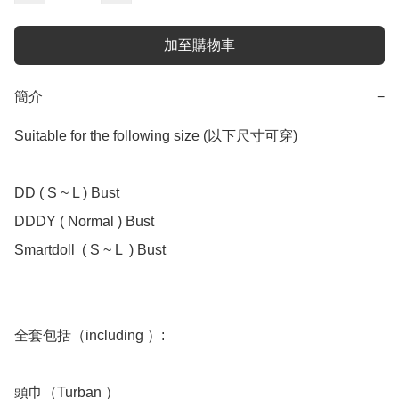
加至購物車
簡介
−
Suitable for the following size (以下尺寸可穿)

DD ( S ~ L ) Bust 

DDDY ( Normal ) Bust

Smartdoll  ( S ~ L  ) Bust 

全套包括（including ）:

頭巾（Turban ）
