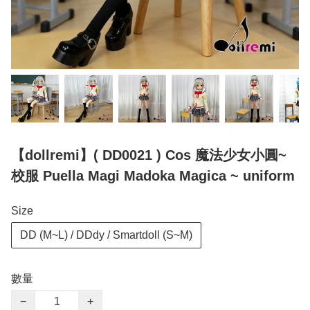
【dollremi】( DD0021 ) Cos 魔法少女小圓~
校服 Puella Magi Madoka Magica ~ uniform
Size
DD (M~L) / DDdy / Smartdoll (S~M)
數量
−
+