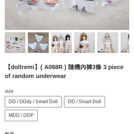
【dollremi】( A068R ) 隨機內褲3條 3 piece
of random underwear
size
DD / DDdy / Smart Doll
DD / Smart Doll
MDD / DDP