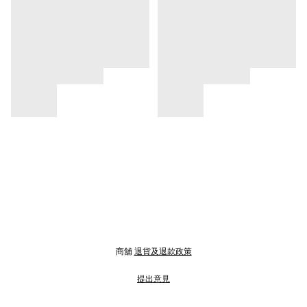
商舖
退貨及退款政策
提出意見