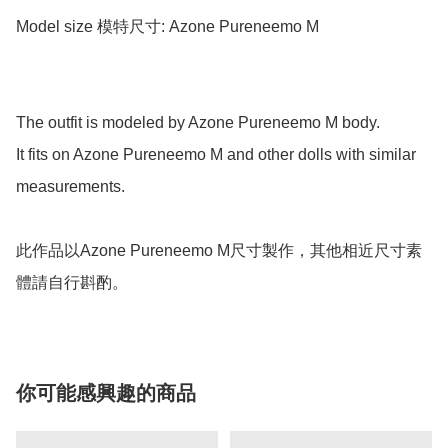
Model size 模特尺寸: Azone Pureneemo M

The outfit is modeled by Azone Pureneemo M body. 

It fits on Azone Pureneemo M and other dolls with similar 
measurements.

此作品以Azone Pureneemo M尺寸製作，其他相近尺寸素
體請自行斟酌。
你可能感興趣的商品