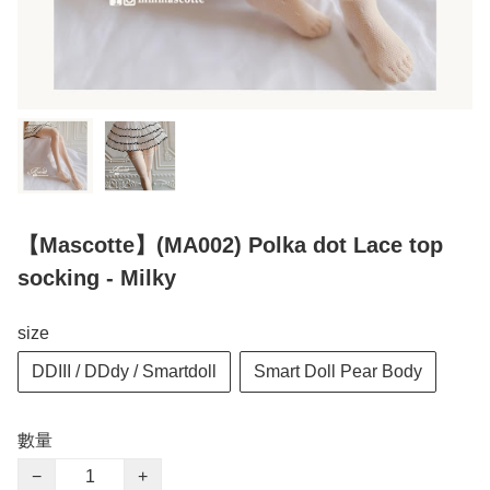
【Mascotte】(MA002) Polka dot Lace top
socking - Milky
size
DDIII / DDdy / Smartdoll
Smart Doll Pear Body
數量
−
+