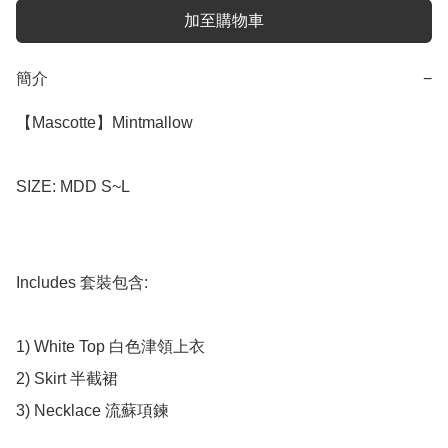
加至購物車
簡介
−
【Mascotte】Mintmallow

SIZE: MDD S~L

Includes 套裝包含:

1) White Top 白色津領上衣

2) Skirt 半截裙

3) Necklace 流蘇項鍊
