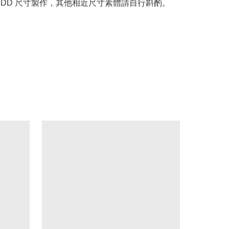
MDD 尺寸製作，其他相近尺寸素體請自行斟酌。