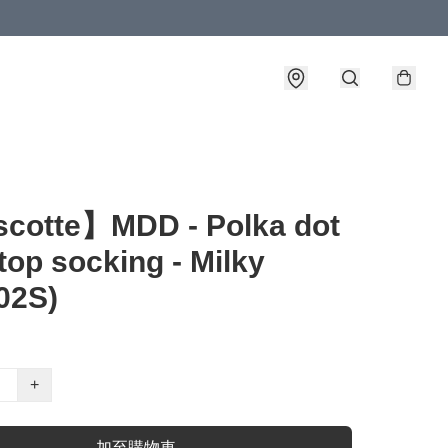
cotte】MDD - Polka dot
top socking - Milky
02S)
+
加至購物車