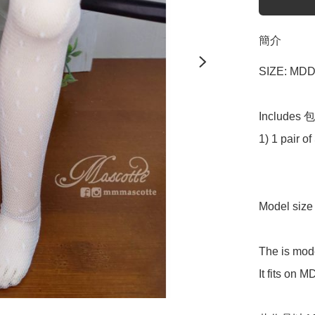
簡介
SIZE: MDD
Includes 包
1) 1 pair of
Model si
The is mod
It fits on 