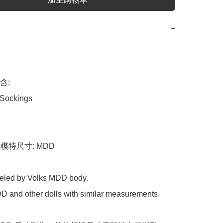
−


含:

 Sockings

ze 模特尺寸: MDD

eled by Volks MDD body.

MDD and other dolls with similar measurements.
