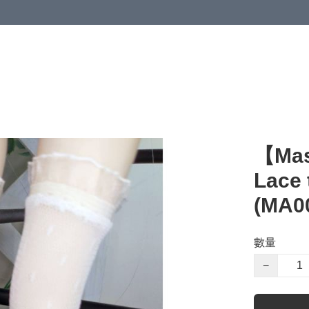
【Mas
Lace 
(MA0
數量
−