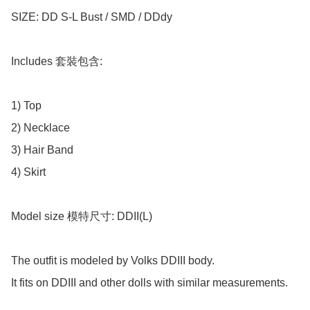
SIZE: DD S-L Bust / SMD / DDdy

Includes 套裝包含:

1) Top 

2) Necklace

3) Hair Band

4) Skirt

Model size 模特尺寸: DDII(L)

The outfit is modeled by Volks DDIII body.

It fits on DDIII and other dolls with similar measurements.
