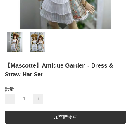
【Mascotte】Antique Garden - Dress &
Straw Hat Set
數量
−
+
加至購物車