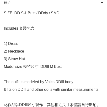
簡介
−
SIZE: DD S-L Bust / DDdy / SMD

Includes 套裝包含:

1) Dress

2) Necklace

3) Straw Hat

Model size 模特尺寸: DDIII M Bust

The outfit is modeled by Volks DDIII body.

It fits on DDIII and other dolls with similar measurements.

此作品以DDIII尺寸製作，其他相近尺寸素體請自行斟酌。