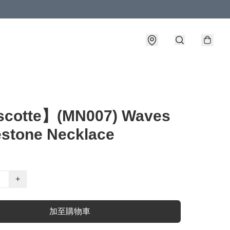
cotte】(MN007) Waves
stone Necklace
+
加至購物車