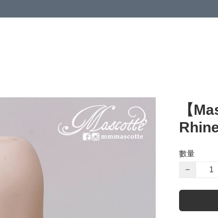
【Mas
Rhine
數量
−