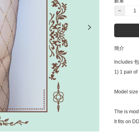
數量
−
簡介
Includes 包
1) 1 pair of
Model siz
The is mod
It fits on 