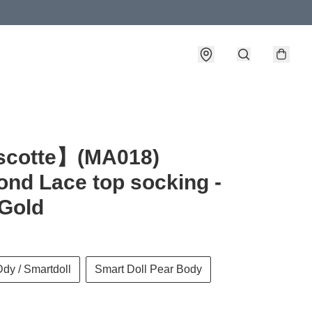
cotte】(MA018)
nd Lace top socking -
Gold
Ddy / Smartdoll
Smart Doll Pear Body