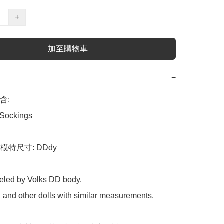
+
加至購物車
−
含:

 Sockings

e 模特尺寸: DDdy

eled by Volks DD body.

DD and other dolls with similar measurements.
