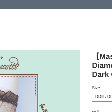
【Mas
Diamo
Dark 
Size
DDIII / D