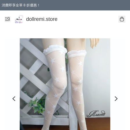
消費即享全單 8 折優惠！
購物滿 HKD 1500.00即享免運費優惠！（適用於 本地送貨、本地取貨、國際送貨 )
dollremi.store