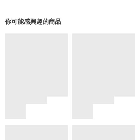
你可能感興趣的商品