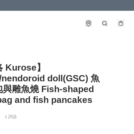
 Kurose】
nendoroid doll(GSC) 魚
與雕魚燒 Fish-shaped
bag and fish pancakes
1 評語