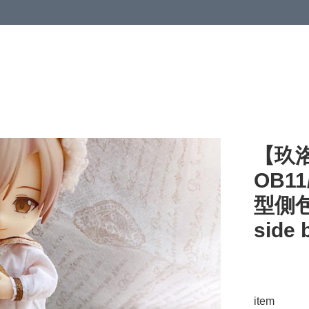
【玖洛
OB11/
型側包
side 
item