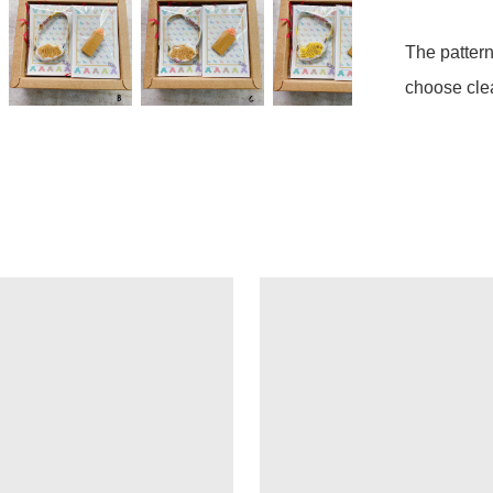
The pattern
choose clea