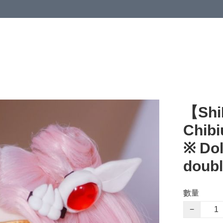
【Shi
Chibi
※ Dol
doubl
數量
−