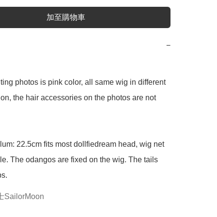
加至購物車
−


ing photos is pink color, all same wig in different 
tion, the hair accessories on the photos are not 
lum: 22.5cm fits most dollfiedream head, wig net 
ble. The odangos are fixed on the wig. The tails 
ps.
ailorMoon