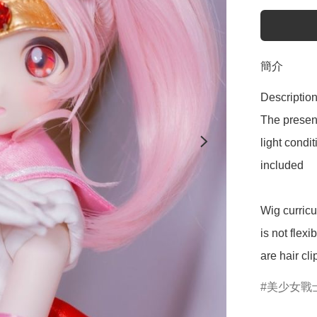
簡介
Description
The present
light condi
included

Wig curricu
is not flexi
are hair cli
美少女戰士S