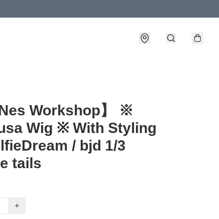
Nes Workshop】 ※
usa Wig ※ With Styling
lfieDream / bjd 1/3
e tails
+