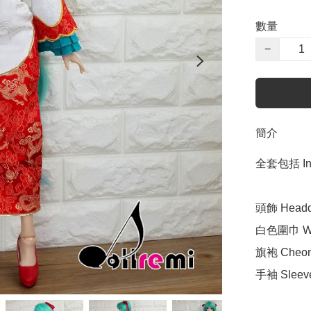
數量
−
簡介
全套包括 Incl
頭飾 Headdr
白色圍巾 Whit
旗袍 Cheong
手袖 Sleeve