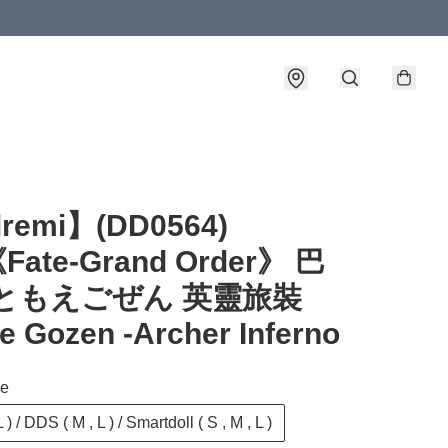
lremi】(DD0564)
Fate-Grand Order》 巴
 ともえごぜん 英靈旅裝
 Gozen -Archer Inferno
ze
 ) / DDS ( M , L ) / Smartdoll ( S , M , L )