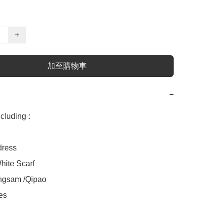
+
加至購物車
−
uding :

ess 

e Scarf 

sam /Qipao 

s
