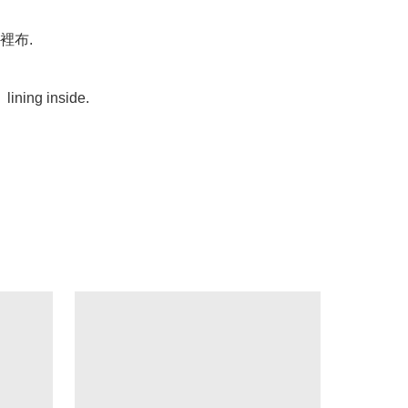
布.

 lining inside. 