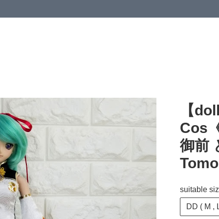
【dol
Cos《
御前
Tomoe
suitable si
DD ( M , L